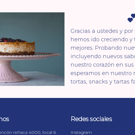

Gracias a ustedes y por
hemos ido creciendo y 
mejores. Probando nuev
incluyendo nuevos sab
nuestro corazón en sus 
esperamos en nuestro n
tortas, snacks y tartas f
nos
Redes sociales
ncón reñaca 4000, local 6.
Instagram