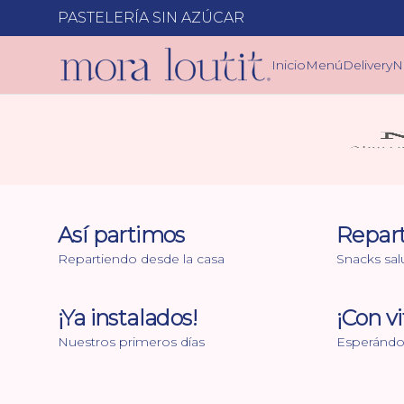
PASTELERÍA SIN AZÚCAR
Inicio
Menú
Delivery
N
Así partimos
Repar
Repartiendo desde la casa
Snacks sal
¡Ya instalados!
¡Con vi
Nuestros primeros días
Esperándol