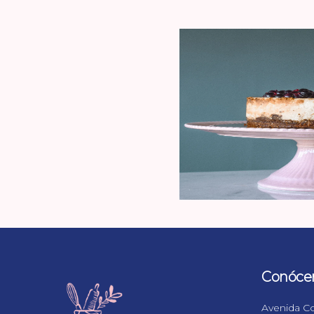
Conóce
Avenida Co