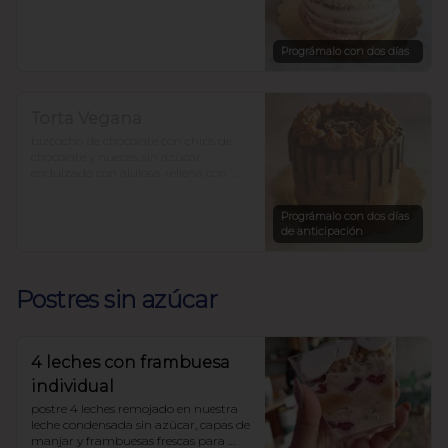
para 12-15 personas precio $36.000.-
Prográmalo con dos días
Torta Vegana
bizcocho de chocolate con chips de 
chocolate y nueces, sin azúcar 
endulzado con alulosa. rellena con 
pasta de dátiles y mantequilla de 
maní.

Prográmalo con dos días
$33.450
de anticipación
Postres sin azúcar
4 leches con frambuesa
individual
postre 4 leches remojado en nuestra 
leche condensada sin azúcar, capas de 
manjar y frambuesas frescas para 