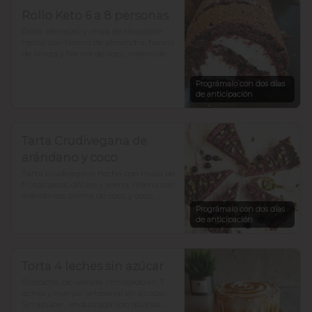
Rollo Keto 6 a 8 personas
Rollo  de cacao y chips de chocolate 
hecho con harina de almendra, harina 
de linaza y harina de coco, relleno de 
frosting de queso crema y zeste de 
naranja. bajo en  carbohidratosy sin 
Prográmalo con dos días
azúcar, todo endulzado con alulosa.
de anticipación
Tarta Crudivegana de
arándano y coco
Tarta crudivegana hecha con masa de 
frutos secos, dátiles y avena, rellena con 
arándanos, crema de coco y coco, 
decorada con chocolate y semillas de 
Prográmalo con dos días
zapallo. Sin azúcar añadida. Para 12 a 
de anticipación
15 porciones
Torta 4 leches sin azúcar
Bizcocho  de vainilla  remojado en 3 
leches y manjar artesanal sin azúcar. 

Sin azúcar,  endulzada con alulosa.
