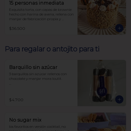
15 personas inmediata
Exquisita torta, con capas de brownie 
hecho con harina de avena, rellena con 
manjar de fabricación propia y 
decorada con nueces, sin azúcar, todo 
$36.500
endulzado con alulosa.
Para regalar o antojito para ti
Barquillo sin azúcar
3 barquillos sin azúcar rellenos con 
chocolate y manjar mora loutit.

Endulzado con alulosa

Harina de trigo
$4.700
No sugar mix
los favoritos en versión cocktail, no 