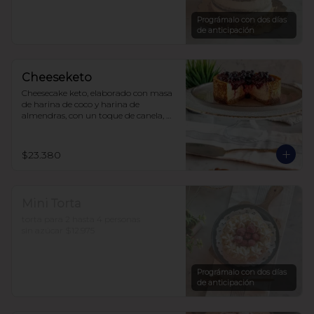
sin azúcar, endulzada con alulosa.

10 a 15 personas  $35.490
Prográmalo con dos días
de anticipación
Cheeseketo
Cheesecake keto, elaborado con masa 
de harina de coco y harina de 
almendras, con un toque de canela, 
relleno de queso crema y mermelada 
de frutos del bosque, sin azúcar, todo 
endulzado con alulosa.
$23.380
Mini Torta
torta para 2 hasta 4 personas

sin azúcar $12.975
Prográmalo con dos días
de anticipación