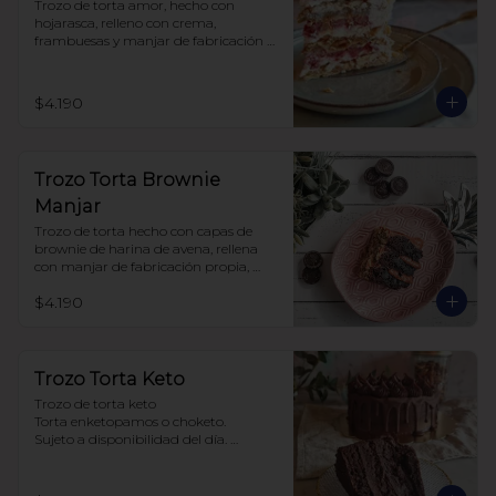
Trozo de torta amor, hecho con 
hojarasca, relleno con crema, 
frambuesas y manjar de fabricación 
propia, sin azúcar, todo endulzado 
con alulosa.
$4.190
Trozo Torta Brownie
Manjar
Trozo de torta hecho con capas de 
brownie de harina de avena, rellena 
con manjar de fabricación propia, 
todo endulzado con alulosa.
$4.190
Trozo Torta Keto
Trozo de torta keto 

Torta enketopamos o choketo.

Sujeto a disponibilidad del día. 

Baja en carbohidratos y sin azúcar