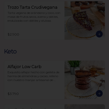
Trozo Tarta Crudivegana
Tarta vegana de arándano y coco, con 
masa de frutos secos, avena y dátiles, 
endulzada con dátiles y alulosa.
$2.900
Keto
Alfajor Low Carb
Exquisito alfajor hecho con galleta de 
harina de almendras y cacao, relleno 
con nuestro manjar artesanal de 
elaboración propia y bañado en 
chocolate, sin azúcar, todo endulzado 
con alulosa.
$3.790