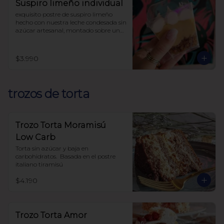
Suspiro limeño individual
exquisito postre de suspiro limeño 
hecho con nuestra leche condesada sin 
azúcar artesanal, montado sobre una 
base de almendras crocantes y 
coronado con un suave merengue 
suizo y canela.

$3.990
endulzado con alulosa

sin harinas (lowcarb)
trozos de torta
Trozo Torta Moramisú
Low Carb
Torta sin azúcar y baja en 
carbohidratos.  Basada en el postre 
italiano tiramisú
$4.190
Trozo Torta Amor