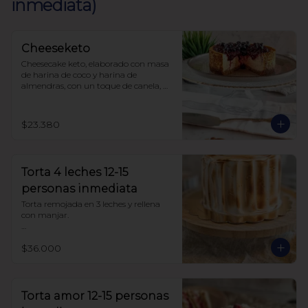
inmediata)
Cheeseketo
Cheesecake keto, elaborado con masa 
de harina de coco y harina de 
almendras, con un toque de canela, 
relleno de queso crema y mermelada 
de frutos del bosque, sin azúcar, todo 
endulzado con alulosa.
$23.380
Torta 4 leches 12-15
personas inmediata
Torta remojada en 3 leches y rellena 
con manjar.

Sin azúcar endulzada con alulosa. 
$36.000
Harina de trigo
Torta amor 12-15 personas