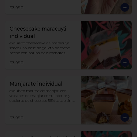
darle un toque de acidez único, 
$3.990
coronado con merengue suizo 

sin azúcar, con harina de trigo
Cheesecake maracuyá
individual
exquisito cheesecake de maracuya 
sobre una base de galleta de cacao 
hecho con harina de almendras.

endulzado con alulosa.

$3.990
sin harinas ni azucar (lowcarb)
Manjarate individual
exquisito mousse de manjar, con 
volcanes de manjar en su interior y 
cubierto de chocolate 56% cacao sin 
azúcar.

endulzado con alulosa.
$3.990