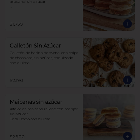
artesanal sin azúcar.

Hecho con harina de trigo.
$1.750
Galletón Sin Azúcar
Galletón de harina de avena, con chips 
de chocolate, sin azúcar, endulzado 
con alulosa.
$2.190
Maicenas sin azúcar
Alfajor de maicena relleno con manjar 
sin azúcar.

Endulzado con alulosa
$2.900