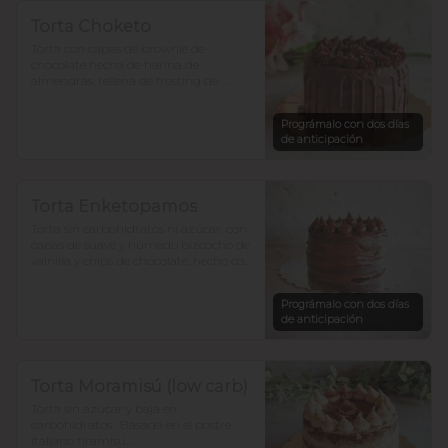
Torta Choketo
Torta con capas de brownie de 
chocolate hecha de harina de 
almendras, rellena de frosting de 
chocolate. Endulzada con alulosa.

Prográmalo con dos días
Si te gusta el chocolate, ésta es la tuya!.

de anticipación
Para 12-15 personas $36.800
Torta Enketopamos
Torta sin carbohidratos ni azúcar, con 
capas de suave y húmedo bizcocho de 
vainilla y chips de chocolate, hecho con 
harina de almendra y  harina de coco, 
rellena con frosting queso crema y  
Prográmalo con dos días
cacao. 

de anticipación
para 12-15 personas $35.900

En ketopamos? atrévete.
Torta Moramisú (low carb)
Torta sin azúcar y baja en 
carbohidratos.  Basada en el postre 
italiano tiramisú.
