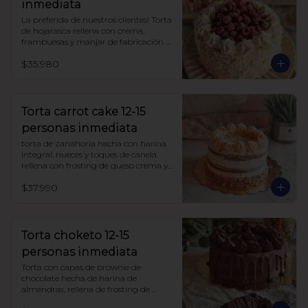
inmediata
La preferida de nuestros clientes! Torta 
de hojarasca rellena con crema, 
frambuesas y manjar de fabricación 
propia, sin azúcar, todo endulzado 
$35.980
con alulosa. 

Ojo!! esta torta se entrega congelada.

para descongelarla, déjala a 
temperatura ambiente aprox 3 horas 
Torta carrot cake 12-15
antes de comer. si el lugar es muy frío 
personas inmediata
puedes dejarla mas tiempo.
torta de zanahoria hecha con harina 
integral, nueces y toques de canela. 
rellena con frosting de queso crema y 
manjar sin azúcar, endulzada con 
$37.990
alulosa.
Torta choketo 12-15
personas inmediata
Torta con capas de brownie de 
chocolate hecha de harina de 
almendras, rellena de frosting de 
chocolate. Endulzada con alulosa.