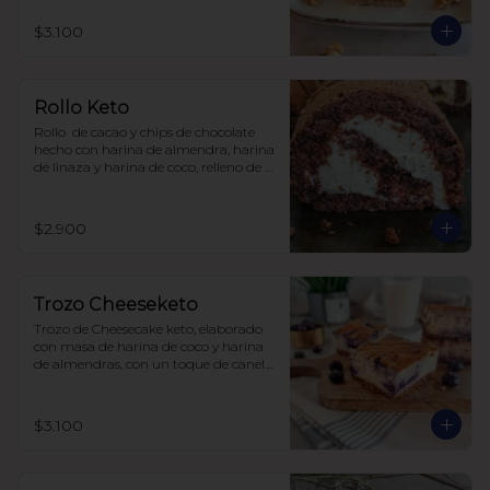
$3.100
Rollo Keto
Rollo  de cacao y chips de chocolate 
hecho con harina de almendra, harina 
de linaza y harina de coco, relleno de 
frosting de queso crema y zeste de 
naranja. Sin carbohidratos ni azúcar, 
todo endulzado con alulosa.
$2.900
Trozo Cheeseketo
Trozo de Cheesecake keto, elaborado 
con masa de harina de coco y harina 
de almendras, con un toque de canela, 
relleno de queso crema y arándanos, 
sin azúcar, todo endulzado con 
alulosa.

$3.100
para 6-8 personas $20.350

para 12-15 personas $ 35.000