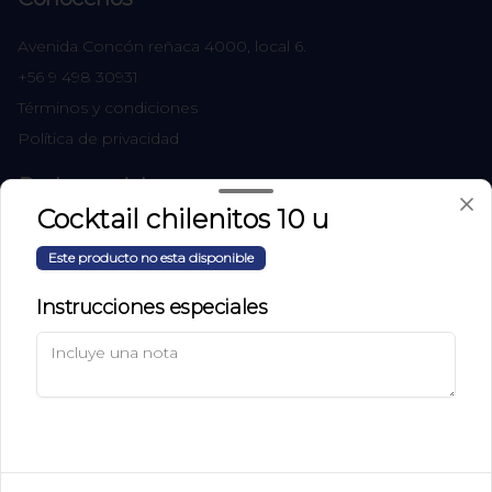
Avenida Concón reñaca 4000, local 6.
+56 9 498 30931
Términos y condiciones
Política de privacidad
Redes sociales
Cocktail chilenitos 10 u
Instagram
Este producto no esta disponible
Facebook
Instrucciones especiales
Mi cuenta
Pedir
Iniciar sesión
Powered by