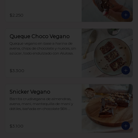
$2.250
Queque Choco Vegano
Queque vegano en base a harina de 
avena, chips de chocolate y nueces, sin 
azúcar, todo endulzado con Alulosa.
$3.300
Snicker Vegano
Barrita crudivegana de almendras, 
avena, maní, mantequilla de maní y 
dátiles, bañada en chocolate 56% 
cacao, sin azúcar.

No tiene soja, lácteos ni huevos.
$3.100