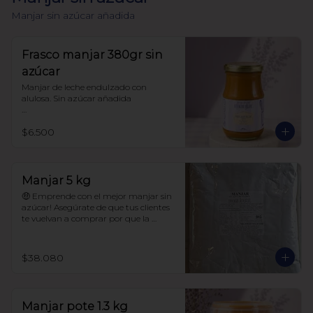
Manjar sin azúcar añadida
Frasco manjar 380gr sin
azúcar
Manjar de leche endulzado con 
alulosa. Sin azúcar añadida 

Libre de sellos

$6.500
Sin polioles

99.9% endulzado con alulosa

Frasco 380 gr
Manjar 5 kg
🤑 Emprende con el mejor manjar sin 
azúcar! Asegúrate de que tus clientes 
te vuelvan a comprar por que la 
calidad de este manjar es única! 

$38.080
Manjar sin azúcar añadida.

99.9% endulzado con alulosa

Manjar pote 1.3 kg
Sin maltitol ni polioles.