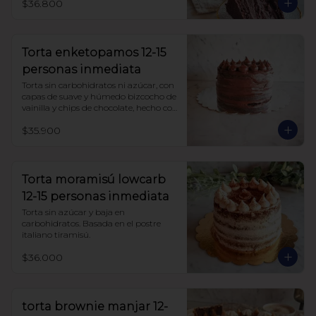
$36.800
Torta enketopamos 12-15
personas inmediata
Torta sin carbohidratos ni azúcar, con 
capas de suave y húmedo bizcocho de 
vainilla y chips de chocolate, hecho con 
harina de almendra y harina de coco, 
$35.900
rellena con frosting queso crema y 
cacao.
Torta moramisú lowcarb
12-15 personas inmediata
Torta sin azúcar y baja en 
carbohidratos. Basada en el postre 
italiano tiramisú.
$36.000
torta brownie manjar 12-