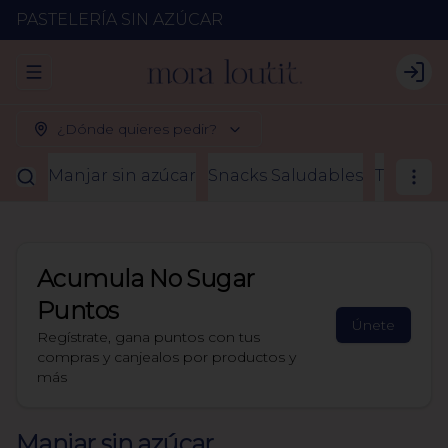
PASTELERÍA SIN AZÚCAR
Abrir menu de navegación
Logi
¿Dónde quieres pedir?
Manjar sin azúcar
Snacks Saludables
Tortas y
Acumula
No Sugar
Puntos
Únete
Regístrate, gana puntos con tus
compras y canjealos por productos y
más
Manjar sin azúcar