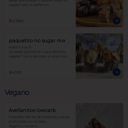
sabes que probar o quieres hacer un 
regalo? esto es perfecto!!

la caja incluye:

4 chilenitos

$12.580
2 cookie avena

4 ketoffe

2 alfajores

2 snickers

paquetito no sugar mix
todo endulzado con alulosa.
nuestro top 5!

no sabes que comer o que detallito 
regalar? come de todo un poco con 
este paquetito con 5 productos 
tamaño cocktail.

$4.950
Incluye:

1 chilenito

1 alfajor

1 ketoffee

Vegano
1 cookie avena

1 snicker

endulzado con alulosa
Avellanitos lowcarb
Exquisita barrita de avellanas y cacao,  
endulzada con alulosa. 

Vegano y lowcarb