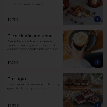
Hecho con harina de avena
$3.790
Pie de limón individual
Pie de limón hecho con masa de 
harina de avena y relleno con nuestra 
exquisita leche condensada sin azúcar 
y limones recién exprimidos, 
terminado con un suave merengue 
suizo. Todo endulzado con alulosa.
$7.500
Prestigio
brownie de chocolate relleno de coco y 
ganache de coco y chocolate.

sin azúcar

sin lácteos

sin soya

$2.300