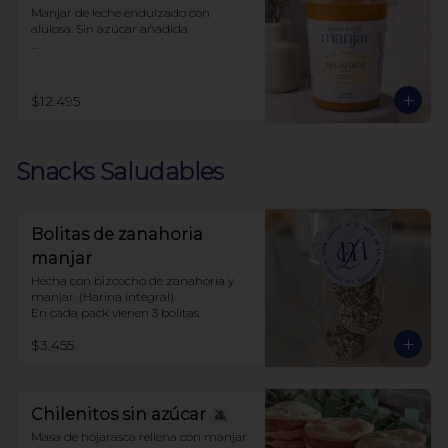
Manjar de leche endulzado con 
alulosa. Sin azúcar añadida 

Libre de sellos

Sin polioles

99.9% endulzado con alulosa
$12.495
Snacks Saludables
Bolitas de zanahoria
manjar
Hecha con bizcocho de zanahoria y 
manjar. (Harina integral)

En cada pack vienen 3 bolitas.
$3.455
Chilenitos sin azúcar
Masa de hojarasca rellena con manjar 