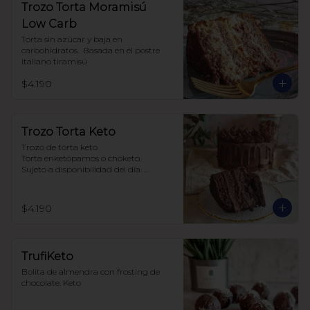
Trozo Torta Moramisú
Low Carb
Torta sin azúcar y baja en 
carbohidratos.  Basada en el postre 
italiano tiramisú
$4.190
Trozo Torta Keto
Trozo de torta keto 

Torta enketopamos o choketo.

Sujeto a disponibilidad del día. 

Baja en carbohidratos y sin azúcar
$4.190
TrufiKeto
Bolita de almendra con frosting de 
chocolate. Keto