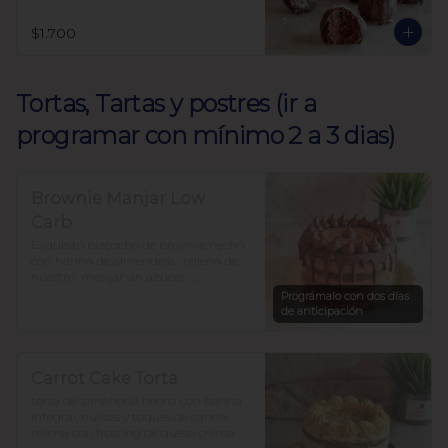
$1.700
Tortas, Tartas y postres (ir a
programar con mínimo 2 a 3 dias)
Brownie Manjar Low
Carb
Exquisito bizcocho de brownie hecho 
con harina de almendras,  rellena de 
nuestro  manjar sin azúcar. 

Endulzada con alulosa y baja en 
Prográmalo con dos días
carbohidratos.

de anticipación
Para 12-15 personas $37.500
Carrot Cake Torta
torta de zanahoria hecha con harina 
integral, nueces y toques de canela. 
rellena con frosting de queso crema. 