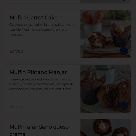
Muffin Carrot Cake
Queque de zanahoria sin azúcar, con 
top de frosting de queso crema y 
nueces.

Hecho con harina integral y 
endulzado con alulosa.
$3.790
Muffin Plátano Manjar
Suave queque hecho con harina de 
avena y plátano relleno de manjar de 
elaboración propia, sin azúcar, todo 
endulzado con alulosa.
$3.790
Muffin arándano queso
crema