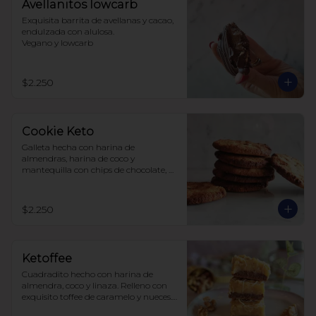
Avellanitos lowcarb
Exquisita barrita de avellanas y cacao,  
endulzada con alulosa. 

Vegano y lowcarb
$2.250
Cookie Keto
Galleta hecha con harina de 
almendras, harina de coco y 
mantequilla con chips de chocolate, 
endulzada con alulosa.
$2.250
Ketoffee
Cuadradito hecho con harina de 
almendra, coco y linaza. Relleno con 
exquisito toffee de caramelo y nueces. 
Todo endulzado con alulosa