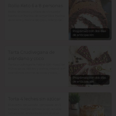
Rollo Keto 6 a 8 personas
Rollo  de cacao y chips de chocolate 
hecho con harina de almendra, harina 
de linaza y harina de coco, relleno de 
frosting de queso crema y zeste de 
naranja. bajo en  carbohidratosy sin 
Prográmalo con dos días
azúcar, todo endulzado con alulosa.
de anticipación
Tarta Crudivegana de
arándano y coco
Tarta crudivegana hecha con masa de 
frutos secos, dátiles y avena, rellena con 
arándanos, crema de coco y coco, 
decorada con chocolate y semillas de 
Prográmalo con dos días
zapallo. Sin azúcar añadida. Para 12 a 
de anticipación
15 porciones
Torta 4 leches sin azúcar
Bizcocho  de vainilla  remojado en 3 
leches y manjar artesanal sin azúcar. 

Sin azúcar,  endulzada con alulosa.
