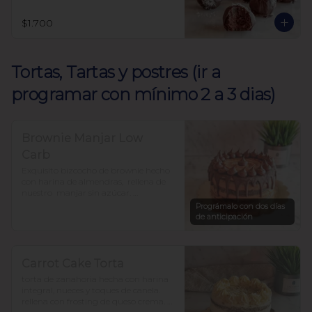
$1.700
Tortas, Tartas y postres (ir a
programar con mínimo 2 a 3 dias)
Brownie Manjar Low
Carb
Exquisito bizcocho de brownie hecho 
con harina de almendras,  rellena de 
nuestro  manjar sin azúcar. 

Endulzada con alulosa y baja en 
Prográmalo con dos días
carbohidratos.

de anticipación
Para 12-15 personas $37.500
Carrot Cake Torta
torta de zanahoria hecha con harina 
integral, nueces y toques de canela. 
rellena con frosting de queso crema. 