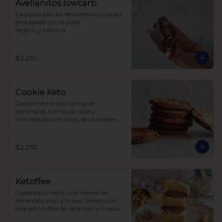
Avellanitos lowcarb
Exquisita barrita de avellanas y cacao,  
endulzada con alulosa. 

Vegano y lowcarb
$2.250
Cookie Keto
Galleta hecha con harina de 
almendras, harina de coco y 
mantequilla con chips de chocolate, 
endulzada con alulosa.
$2.250
Ketoffee
Cuadradito hecho con harina de 
almendra, coco y linaza. Relleno con 
exquisito toffee de caramelo y nueces. 
Todo endulzado con alulosa