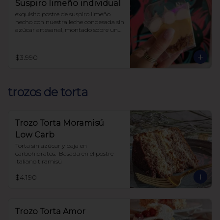
Suspiro limeño individual
exquisito postre de suspiro limeño 
hecho con nuestra leche condesada sin 
azúcar artesanal, montado sobre una 
base de almendras crocantes y 
coronado con un suave merengue 
suizo y canela.

$3.990
endulzado con alulosa

sin harinas (lowcarb)
trozos de torta
Trozo Torta Moramisú
Low Carb
Torta sin azúcar y baja en 
carbohidratos.  Basada en el postre 
italiano tiramisú
$4.190
Trozo Torta Amor