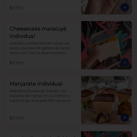
darle un toque de acidez único, 
$3.990
coronado con merengue suizo 

sin azúcar, con harina de trigo
Cheesecake maracuyá
individual
exquisito cheesecake de maracuya 
sobre una base de galleta de cacao 
hecho con harina de almendras.

endulzado con alulosa.

$3.990
sin harinas ni azucar (lowcarb)
Manjarate individual
exquisito mousse de manjar, con 
volcanes de manjar en su interior y 
cubierto de chocolate 56% cacao sin 
azúcar.

endulzado con alulosa.
$3.990