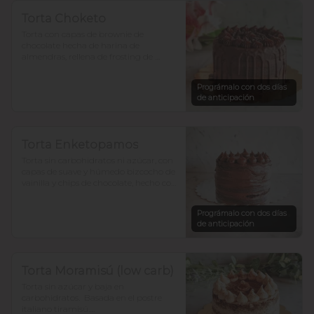
Torta Choketo
Torta con capas de brownie de 
chocolate hecha de harina de 
almendras, rellena de frosting de 
chocolate. Endulzada con alulosa.

Prográmalo con dos días
Si te gusta el chocolate, ésta es la tuya!.

de anticipación
Para 12-15 personas $36.800
Torta Enketopamos
Torta sin carbohidratos ni azúcar, con 
capas de suave y húmedo bizcocho de 
vainilla y chips de chocolate, hecho con 
harina de almendra y  harina de coco, 
rellena con frosting queso crema y  
Prográmalo con dos días
cacao. 

de anticipación
para 12-15 personas $35.900

En ketopamos? atrévete.
Torta Moramisú (low carb)
Torta sin azúcar y baja en 
carbohidratos.  Basada en el postre 
italiano tiramisú.
