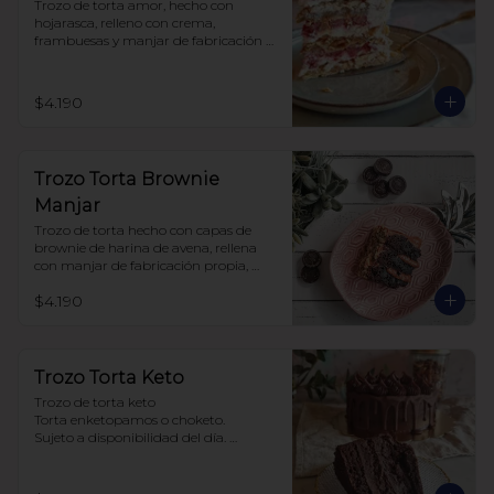
Trozo de torta amor, hecho con 
hojarasca, relleno con crema, 
frambuesas y manjar de fabricación 
propia, sin azúcar, todo endulzado 
con alulosa.
$4.190
Trozo Torta Brownie
Manjar
Trozo de torta hecho con capas de 
brownie de harina de avena, rellena 
con manjar de fabricación propia, 
todo endulzado con alulosa.
$4.190
Trozo Torta Keto
Trozo de torta keto 

Torta enketopamos o choketo.

Sujeto a disponibilidad del día. 

Baja en carbohidratos y sin azúcar