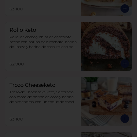
$3.100
Rollo Keto
Rollo  de cacao y chips de chocolate 
hecho con harina de almendra, harina 
de linaza y harina de coco, relleno de 
frosting de queso crema y zeste de 
naranja. Sin carbohidratos ni azúcar, 
todo endulzado con alulosa.
$2.900
Trozo Cheeseketo
Trozo de Cheesecake keto, elaborado 
con masa de harina de coco y harina 
de almendras, con un toque de canela, 
relleno de queso crema y arándanos, 
sin azúcar, todo endulzado con 
alulosa.

$3.100
para 6-8 personas $20.350

para 12-15 personas $ 35.000