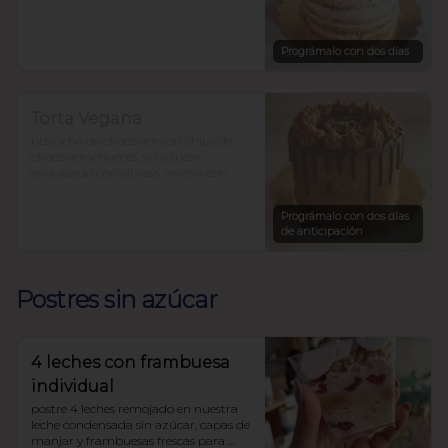
para 12-15 personas precio $36.000.-
Prográmalo con dos días
Torta Vegana
bizcocho de chocolate con chips de 
chocolate y nueces, sin azúcar 
endulzado con alulosa. rellena con 
pasta de dátiles y mantequilla de 
maní.

Prográmalo con dos días
$33.450
de anticipación
Postres sin azúcar
4 leches con frambuesa
individual
postre 4 leches remojado en nuestra 
leche condensada sin azúcar, capas de 
manjar y frambuesas frescas para 