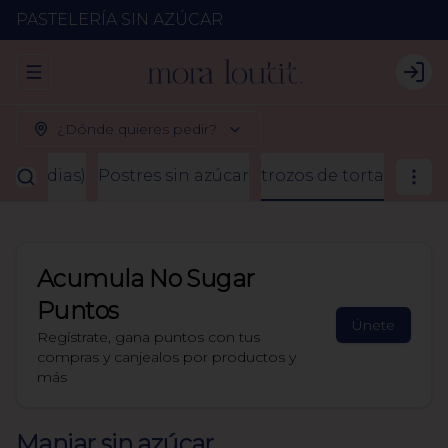
PASTELERÍA SIN AZÚCAR
Abrir menu de navegación
Logi
¿Dónde quieres pedir?
2 a 3 dias)
Postres sin azúcar
trozos de torta
Acumula
No Sugar
Puntos
Únete
Regístrate, gana puntos con tus
compras y canjealos por productos y
más
Manjar sin azúcar