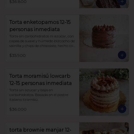
$36.800
Torta enketopamos 12-15
personas inmediata
Torta sin carbohidratos ni azúcar, con 
capas de suave y húmedo bizcocho de 
vainilla y chips de chocolate, hecho con 
harina de almendra y harina de coco, 
$35.900
rellena con frosting queso crema y 
cacao.
Torta moramisú lowcarb
12-15 personas inmediata
Torta sin azúcar y baja en 
carbohidratos. Basada en el postre 
italiano tiramisú.
$36.000
torta brownie manjar 12-