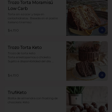
Trozo Torta Moramisú
Low Carb
Torta sin azúcar y baja en 
carbohidratos.  Basada en el postre 
italiano tiramisú
$4.190
Trozo Torta Keto
Trozo de torta keto 

Torta enketopamos o choketo.

Sujeto a disponibilidad del día. 

Baja en carbohidratos y sin azúcar
$4.190
TrufiKeto
Bolita de almendra con frosting de 
chocolate. Keto