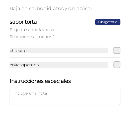
Baja en carbohidratos y sin azúcar
Avenida Concón reñaca 4000, local 6.
+56 9 498 30931
sabor torta
Obligatorio
Términos y condiciones
Elige tu sabor favorito
Política de privacidad
Seleccione al menos 1
Redes sociales
choketo
Instagram
enketopamos
Facebook
Instrucciones especiales
Mi cuenta
Pedir
Iniciar sesión
Powered by