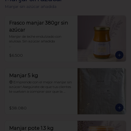
Manjar sin azúcar añadida
Frasco manjar 380gr sin
azúcar
Manjar de leche endulzado con 
alulosa. Sin azúcar añadida 

Libre de sellos

$6.500
Sin polioles

99.9% endulzado con alulosa

Frasco 380 gr
Manjar 5 kg
🤑 Emprende con el mejor manjar sin 
azúcar! Asegúrate de que tus clientes 
te vuelvan a comprar por que la 
calidad de este manjar es única! 

$38.080
Manjar sin azúcar añadida.

99.9% endulzado con alulosa

Manjar pote 1.3 kg
Sin maltitol ni polioles.