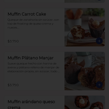
Muffin Carrot Cake
Queque de zanahoria sin azúcar, con 
top de frosting de queso crema y 
nueces.

Hecho con harina integral y 
endulzado con alulosa.
$3.790
Muffin Plátano Manjar
Suave queque hecho con harina de 
avena y plátano relleno de manjar de 
elaboración propia, sin azúcar, todo 
endulzado con alulosa.
$3.790
Muffin arándano queso
crema