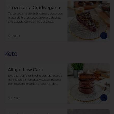
Trozo Tarta Crudivegana
Tarta vegana de arándano y coco, con 
masa de frutos secos, avena y dátiles, 
endulzada con dátiles y alulosa.
$2.900
Keto
Alfajor Low Carb
Exquisito alfajor hecho con galleta de 
harina de almendras y cacao, relleno 
con nuestro manjar artesanal de 
elaboración propia y bañado en 
chocolate, sin azúcar, todo endulzado 
con alulosa.
$3.790