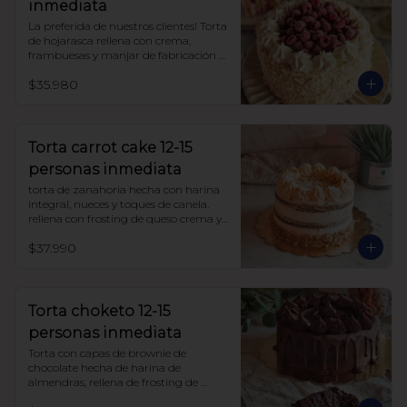
inmediata
La preferida de nuestros clientes! Torta 
de hojarasca rellena con crema, 
frambuesas y manjar de fabricación 
propia, sin azúcar, todo endulzado 
$35.980
con alulosa. 

Ojo!! esta torta se entrega congelada.

para descongelarla, déjala a 
temperatura ambiente aprox 3 horas 
Torta carrot cake 12-15
antes de comer. si el lugar es muy frío 
personas inmediata
puedes dejarla mas tiempo.
torta de zanahoria hecha con harina 
integral, nueces y toques de canela. 
rellena con frosting de queso crema y 
manjar sin azúcar, endulzada con 
$37.990
alulosa.
Torta choketo 12-15
personas inmediata
Torta con capas de brownie de 
chocolate hecha de harina de 
almendras, rellena de frosting de 
chocolate. Endulzada con alulosa.