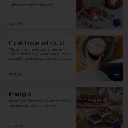
Hecho con harina de avena
$3.790
Pie de limón individual
Pie de limón hecho con masa de 
harina de avena y relleno con nuestra 
exquisita leche condensada sin azúcar 
y limones recién exprimidos, 
terminado con un suave merengue 
suizo. Todo endulzado con alulosa.
$7.500
Prestigio
brownie de chocolate relleno de coco y 
ganache de coco y chocolate.

sin azúcar

sin lácteos

sin soya

$2.300