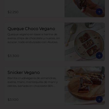
$2.250
Queque Choco Vegano
Queque vegano en base a harina de 
avena, chips de chocolate y nueces, sin 
azúcar, todo endulzado con Alulosa.
$3.300
Snicker Vegano
Barrita crudivegana de almendras, 
avena, maní, mantequilla de maní y 
dátiles, bañada en chocolate 56% 
cacao, sin azúcar.

No tiene soja, lácteos ni huevos.
$3.100