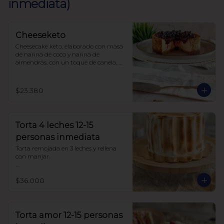
inmediata)
Cheeseketo
Cheesecake keto, elaborado con masa 
de harina de coco y harina de 
almendras, con un toque de canela, 
relleno de queso crema y mermelada 
de frutos del bosque, sin azúcar, todo 
endulzado con alulosa.
$23.380
Torta 4 leches 12-15
personas inmediata
Torta remojada en 3 leches y rellena 
con manjar.

Sin azúcar endulzada con alulosa. 
$36.000
Harina de trigo
Torta amor 12-15 personas