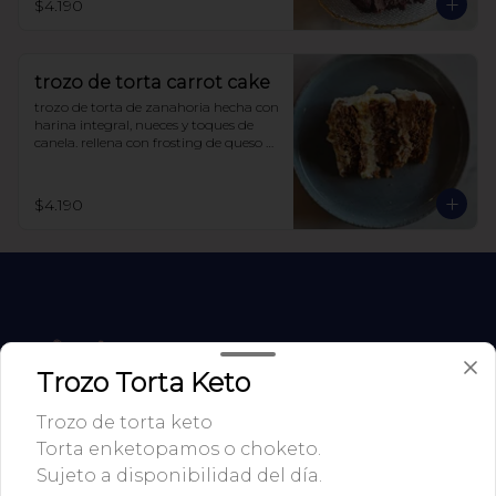
$4.190
trozo de torta carrot cake
trozo de torta de zanahoria hecha con 
harina integral, nueces y toques de 
canela. rellena con frosting de queso 
crema y manjar sin azúcar, endulzada 
con alulosa.
$4.190
Trozo Torta Keto
Trozo de torta keto
Torta enketopamos o choketo.
Sujeto a disponibilidad del día.
Conócenos