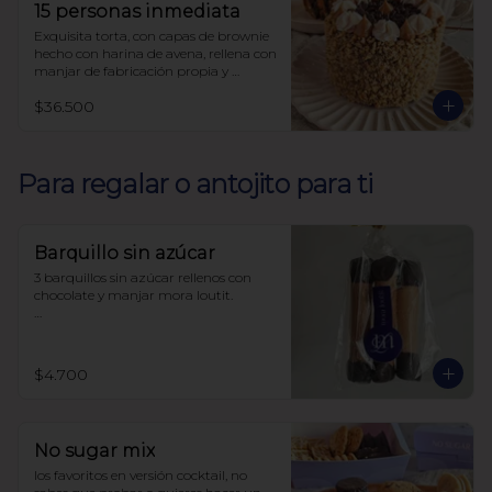
15 personas inmediata
Exquisita torta, con capas de brownie 
hecho con harina de avena, rellena con 
manjar de fabricación propia y 
decorada con nueces, sin azúcar, todo 
$36.500
endulzado con alulosa.
Para regalar o antojito para ti
Barquillo sin azúcar
3 barquillos sin azúcar rellenos con 
chocolate y manjar mora loutit.

Endulzado con alulosa

Harina de trigo
$4.700
No sugar mix
los favoritos en versión cocktail, no 