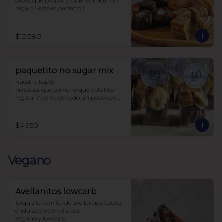
sabes que probar o quieres hacer un 
regalo? esto es perfecto!!

la caja incluye:

4 chilenitos

$12.580
2 cookie avena

4 ketoffe

2 alfajores

2 snickers

paquetito no sugar mix
todo endulzado con alulosa.
nuestro top 5!

no sabes que comer o que detallito 
regalar? come de todo un poco con 
este paquetito con 5 productos 
tamaño cocktail.

$4.950
Incluye:

1 chilenito

1 alfajor

1 ketoffee

Vegano
1 cookie avena

1 snicker

endulzado con alulosa
Avellanitos lowcarb
Exquisita barrita de avellanas y cacao,  
endulzada con alulosa. 

Vegano y lowcarb