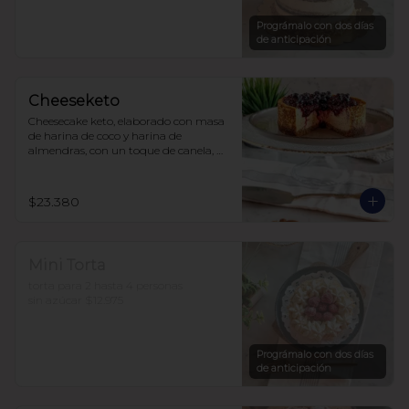
sin azúcar, endulzada con alulosa.

10 a 15 personas  $35.490
Prográmalo con dos días
de anticipación
Cheeseketo
Cheesecake keto, elaborado con masa 
de harina de coco y harina de 
almendras, con un toque de canela, 
relleno de queso crema y mermelada 
de frutos del bosque, sin azúcar, todo 
endulzado con alulosa.
$23.380
Mini Torta
torta para 2 hasta 4 personas

sin azúcar $12.975
Prográmalo con dos días
de anticipación