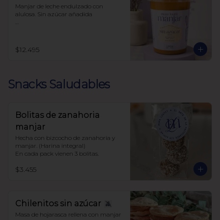
Manjar de leche endulzado con 
alulosa. Sin azúcar añadida 

Libre de sellos

Sin polioles

99.9% endulzado con alulosa
$12.495
Snacks Saludables
Bolitas de zanahoria
manjar
Hecha con bizcocho de zanahoria y 
manjar. (Harina integral)

En cada pack vienen 3 bolitas.
$3.455
Chilenitos sin azúcar
Masa de hojarasca rellena con manjar 