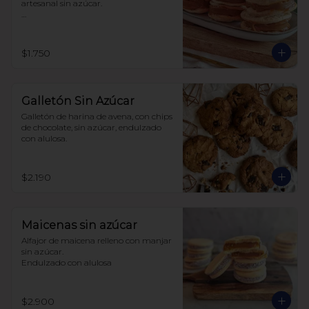
artesanal sin azúcar.

Hecho con harina de trigo.
$1.750
Galletón Sin Azúcar
Galletón de harina de avena, con chips 
de chocolate, sin azúcar, endulzado 
con alulosa.
$2.190
Maicenas sin azúcar
Alfajor de maicena relleno con manjar 
sin azúcar.

Endulzado con alulosa
$2.900