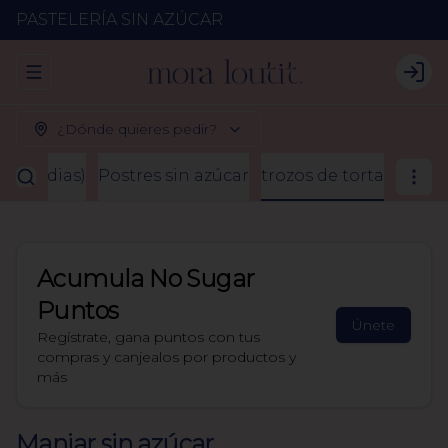
PASTELERÍA SIN AZÚCAR
Abrir menu de navegación
Logi
¿Dónde quieres pedir?
2 a 3 dias)
Postres sin azúcar
trozos de torta
Acumula
No Sugar
Puntos
Únete
Regístrate, gana puntos con tus
compras y canjealos por productos y
más
Manjar sin azúcar