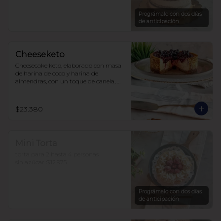
sin azúcar, endulzada con alulosa.

10 a 15 personas  $35.490
Prográmalo con dos días
de anticipación
Cheeseketo
Cheesecake keto, elaborado con masa 
de harina de coco y harina de 
almendras, con un toque de canela, 
relleno de queso crema y mermelada 
de frutos del bosque, sin azúcar, todo 
endulzado con alulosa.
$23.380
Mini Torta
torta para 2 hasta 4 personas

sin azúcar $12.975
Prográmalo con dos días
de anticipación