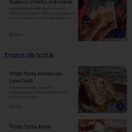
Suspiro limeño individual
exquisito postre de suspiro limeño 
hecho con nuestra leche condesada sin 
azúcar artesanal, montado sobre una 
base de almendras crocantes y 
coronado con un suave merengue 
suizo y canela.

$3.990
endulzado con alulosa

sin harinas (lowcarb)
trozos de torta
Trozo Torta Moramisú
Low Carb
Torta sin azúcar y baja en 
carbohidratos.  Basada en el postre 
italiano tiramisú
$4.190
Trozo Torta Amor