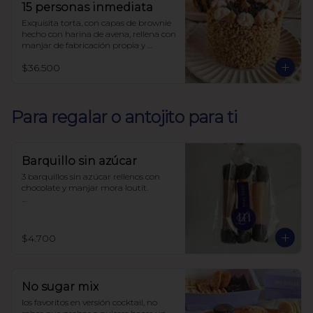
15 personas inmediata
Exquisita torta, con capas de brownie 
hecho con harina de avena, rellena con 
manjar de fabricación propia y 
decorada con nueces, sin azúcar, todo 
$36.500
endulzado con alulosa.
Para regalar o antojito para ti
Barquillo sin azúcar
3 barquillos sin azúcar rellenos con 
chocolate y manjar mora loutit.

Endulzado con alulosa

Harina de trigo
$4.700
No sugar mix
los favoritos en versión cocktail, no 