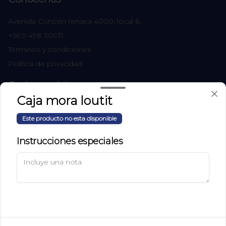
Avenida Concón reñaca 4000, local 6.
+56 9 498 30931
Términos y condiciones
Política de privacidad
Redes sociales
Caja mora loutit
Instagram
Este producto no esta disponible
Facebook
Instrucciones especiales
Mi cuenta
Pedir
Iniciar sesión
Powered by