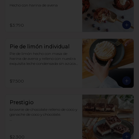
Hecho con harina de avena
$3.790
Pie de limón individual
Pie de limón hecho con masa de 
harina de avena y relleno con nuestra 
exquisita leche condensada sin azúcar 
y limones recién exprimidos, 
terminado con un suave merengue 
suizo. Todo endulzado con alulosa.
$7.500
Prestigio
brownie de chocolate relleno de coco y 
ganache de coco y chocolate.

sin azúcar

sin lácteos

sin soya

$2.300