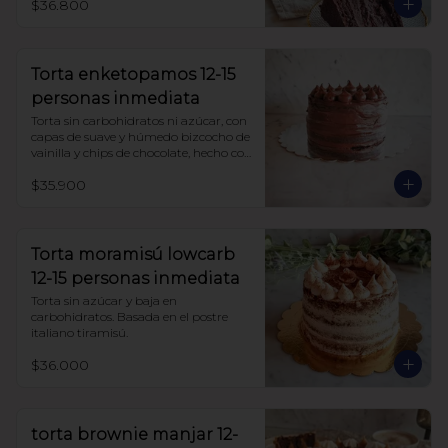
$36.800
Torta enketopamos 12-15
personas inmediata
Torta sin carbohidratos ni azúcar, con 
capas de suave y húmedo bizcocho de 
vainilla y chips de chocolate, hecho con 
harina de almendra y harina de coco, 
$35.900
rellena con frosting queso crema y 
cacao.
Torta moramisú lowcarb
12-15 personas inmediata
Torta sin azúcar y baja en 
carbohidratos. Basada en el postre 
italiano tiramisú.
$36.000
torta brownie manjar 12-