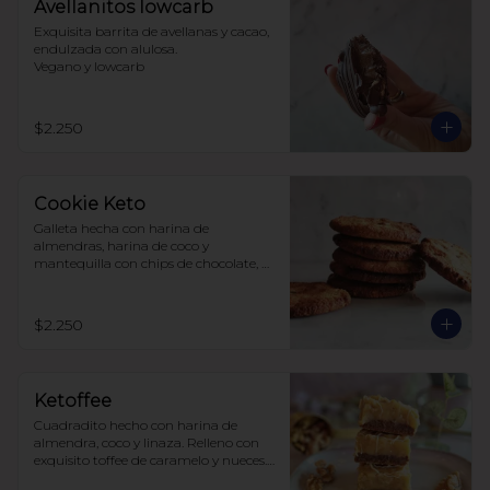
Avellanitos lowcarb
Exquisita barrita de avellanas y cacao,  
endulzada con alulosa. 

Vegano y lowcarb
$2.250
Cookie Keto
Galleta hecha con harina de 
almendras, harina de coco y 
mantequilla con chips de chocolate, 
endulzada con alulosa.
$2.250
Ketoffee
Cuadradito hecho con harina de 
almendra, coco y linaza. Relleno con 
exquisito toffee de caramelo y nueces. 
Todo endulzado con alulosa