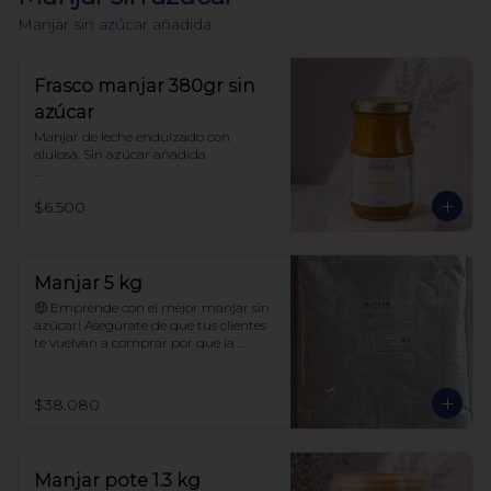
Manjar sin azúcar añadida
Frasco manjar 380gr sin
azúcar
Manjar de leche endulzado con 
alulosa. Sin azúcar añadida 

Libre de sellos

$6.500
Sin polioles

99.9% endulzado con alulosa

Frasco 380 gr
Manjar 5 kg
🤑 Emprende con el mejor manjar sin 
azúcar! Asegúrate de que tus clientes 
te vuelvan a comprar por que la 
calidad de este manjar es única! 

$38.080
Manjar sin azúcar añadida.

99.9% endulzado con alulosa

Manjar pote 1.3 kg
Sin maltitol ni polioles.