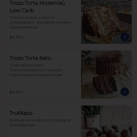
Trozo Torta Moramisú
Low Carb
Torta sin azúcar y baja en 
carbohidratos.  Basada en el postre 
italiano tiramisú
$4.190
Trozo Torta Keto
Trozo de torta keto 

Torta enketopamos o choketo.

Sujeto a disponibilidad del día. 

Baja en carbohidratos y sin azúcar
$4.190
TrufiKeto
Bolita de almendra con frosting de 
chocolate. Keto