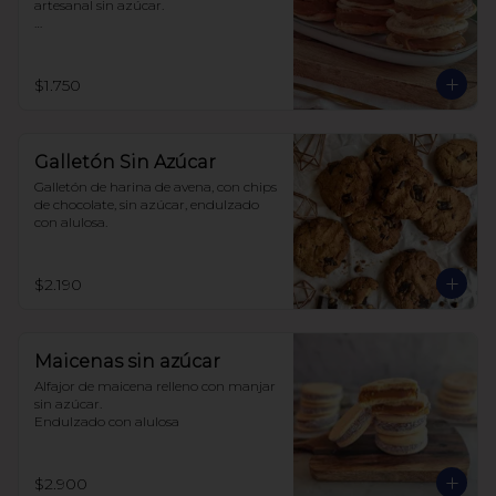
artesanal sin azúcar.

Hecho con harina de trigo.
$1.750
Galletón Sin Azúcar
Galletón de harina de avena, con chips 
de chocolate, sin azúcar, endulzado 
con alulosa.
$2.190
Maicenas sin azúcar
Alfajor de maicena relleno con manjar 
sin azúcar.

Endulzado con alulosa
$2.900