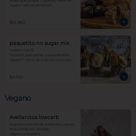
sabes que probar o quieres hacer un 
regalo? esto es perfecto!!

la caja incluye:

4 chilenitos

$12.580
2 cookie avena

4 ketoffe

2 alfajores

2 snickers

paquetito no sugar mix
todo endulzado con alulosa.
nuestro top 5!

no sabes que comer o que detallito 
regalar? come de todo un poco con 
este paquetito con 5 productos 
tamaño cocktail.

$4.950
Incluye:

1 chilenito

1 alfajor

1 ketoffee

Vegano
1 cookie avena

1 snicker

endulzado con alulosa
Avellanitos lowcarb
Exquisita barrita de avellanas y cacao,  
endulzada con alulosa. 

Vegano y lowcarb