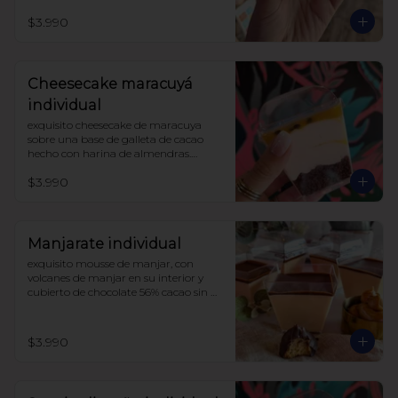
darle un toque de acidez único, 
$3.990
coronado con merengue suizo 

sin azúcar, con harina de trigo
Cheesecake maracuyá
individual
exquisito cheesecake de maracuya 
sobre una base de galleta de cacao 
hecho con harina de almendras.

endulzado con alulosa.

$3.990
sin harinas ni azucar (lowcarb)
Manjarate individual
exquisito mousse de manjar, con 
volcanes de manjar en su interior y 
cubierto de chocolate 56% cacao sin 
azúcar.

endulzado con alulosa.
$3.990