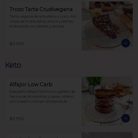
Trozo Tarta Crudivegana
Tarta vegana de arándano y coco, con 
masa de frutos secos, avena y dátiles, 
endulzada con dátiles y alulosa.
$2.900
Keto
Alfajor Low Carb
Exquisito alfajor hecho con galleta de 
harina de almendras y cacao, relleno 
con nuestro manjar artesanal de 
elaboración propia y bañado en 
chocolate, sin azúcar, todo endulzado 
con alulosa.
$3.790