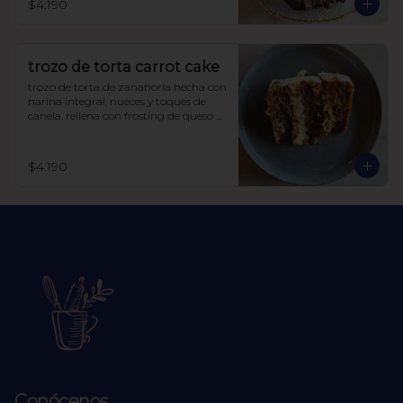
$4.190
trozo de torta carrot cake
trozo de torta de zanahoria hecha con 
harina integral, nueces y toques de 
canela. rellena con frosting de queso 
crema y manjar sin azúcar, endulzada 
con alulosa.
$4.190
Conócenos