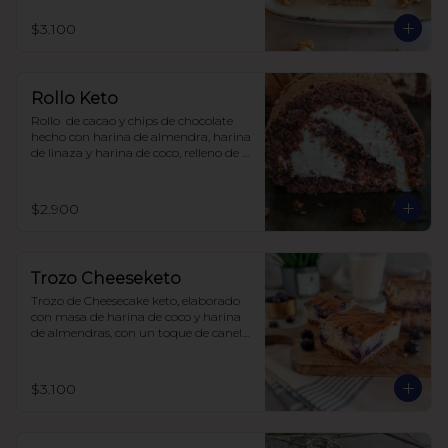
$3.100
Rollo Keto
Rollo  de cacao y chips de chocolate 
hecho con harina de almendra, harina 
de linaza y harina de coco, relleno de 
frosting de queso crema y zeste de 
naranja. Sin carbohidratos ni azúcar, 
todo endulzado con alulosa.
$2.900
Trozo Cheeseketo
Trozo de Cheesecake keto, elaborado 
con masa de harina de coco y harina 
de almendras, con un toque de canela, 
relleno de queso crema y arándanos, 
sin azúcar, todo endulzado con 
alulosa.

$3.100
para 6-8 personas $20.350

para 12-15 personas $ 35.000