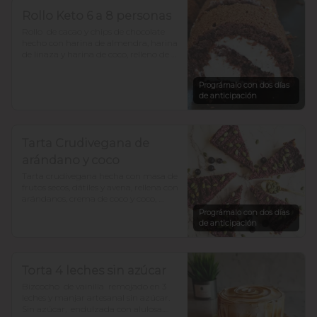
Rollo Keto 6 a 8 personas
Rollo  de cacao y chips de chocolate 
hecho con harina de almendra, harina 
de linaza y harina de coco, relleno de 
frosting de queso crema y zeste de 
naranja. bajo en  carbohidratosy sin 
Prográmalo con dos días
azúcar, todo endulzado con alulosa.
de anticipación
Tarta Crudivegana de
arándano y coco
Tarta crudivegana hecha con masa de 
frutos secos, dátiles y avena, rellena con 
arándanos, crema de coco y coco, 
decorada con chocolate y semillas de 
Prográmalo con dos días
zapallo. Sin azúcar añadida. Para 12 a 
de anticipación
15 porciones
Torta 4 leches sin azúcar
Bizcocho  de vainilla  remojado en 3 
leches y manjar artesanal sin azúcar. 

Sin azúcar,  endulzada con alulosa.
