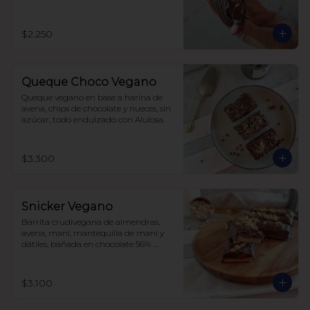
$2.250
Queque Choco Vegano
Queque vegano en base a harina de 
avena, chips de chocolate y nueces, sin 
azúcar, todo endulzado con Alulosa.
$3.300
Snicker Vegano
Barrita crudivegana de almendras, 
avena, maní, mantequilla de maní y 
dátiles, bañada en chocolate 56% 
cacao, sin azúcar.

No tiene soja, lácteos ni huevos.
$3.100