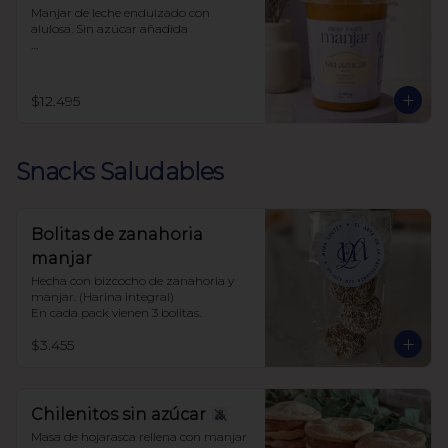
Manjar de leche endulzado con 
alulosa. Sin azúcar añadida 

Libre de sellos

Sin polioles

99.9% endulzado con alulosa
$12.495
Snacks Saludables
Bolitas de zanahoria
manjar
Hecha con bizcocho de zanahoria y 
manjar. (Harina integral)

En cada pack vienen 3 bolitas.
$3.455
Chilenitos sin azúcar
Masa de hojarasca rellena con manjar 