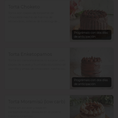
Torta Choketo
Torta con capas de brownie de 
chocolate hecha de harina de 
almendras, rellena de frosting de 
chocolate. Endulzada con alulosa.

Prográmalo con dos días
Si te gusta el chocolate, ésta es la tuya!.

de anticipación
Para 12-15 personas $36.800
Torta Enketopamos
Torta sin carbohidratos ni azúcar, con 
capas de suave y húmedo bizcocho de 
vainilla y chips de chocolate, hecho con 
harina de almendra y  harina de coco, 
rellena con frosting queso crema y  
Prográmalo con dos días
cacao. 

de anticipación
para 12-15 personas $35.900

En ketopamos? atrévete.
Torta Moramisú (low carb)
Torta sin azúcar y baja en 
carbohidratos.  Basada en el postre 
italiano tiramisú.
