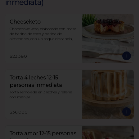
inmediata)
Cheeseketo
Cheesecake keto, elaborado con masa 
de harina de coco y harina de 
almendras, con un toque de canela, 
relleno de queso crema y mermelada 
de frutos del bosque, sin azúcar, todo 
endulzado con alulosa.
$23.380
Torta 4 leches 12-15
personas inmediata
Torta remojada en 3 leches y rellena 
con manjar.

Sin azúcar endulzada con alulosa. 
$36.000
Harina de trigo
Torta amor 12-15 personas