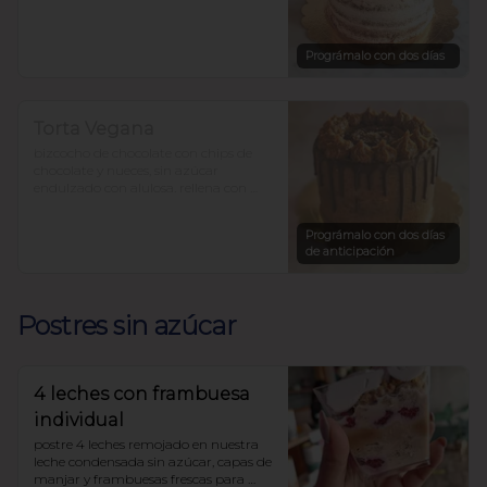
para 12-15 personas precio $36.000.-
Prográmalo con dos días
Torta Vegana
bizcocho de chocolate con chips de 
chocolate y nueces, sin azúcar 
endulzado con alulosa. rellena con 
pasta de dátiles y mantequilla de 
maní.

Prográmalo con dos días
$33.450
de anticipación
Postres sin azúcar
4 leches con frambuesa
individual
postre 4 leches remojado en nuestra 
leche condensada sin azúcar, capas de 
manjar y frambuesas frescas para 