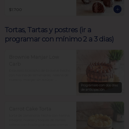
$1.700
Tortas, Tartas y postres (ir a
programar con mínimo 2 a 3 dias)
Brownie Manjar Low
Carb
Exquisito bizcocho de brownie hecho 
con harina de almendras,  rellena de 
nuestro  manjar sin azúcar. 

Endulzada con alulosa y baja en 
Prográmalo con dos días
carbohidratos.

de anticipación
Para 12-15 personas $37.500
Carrot Cake Torta
torta de zanahoria hecha con harina 
integral, nueces y toques de canela. 
rellena con frosting de queso crema. 