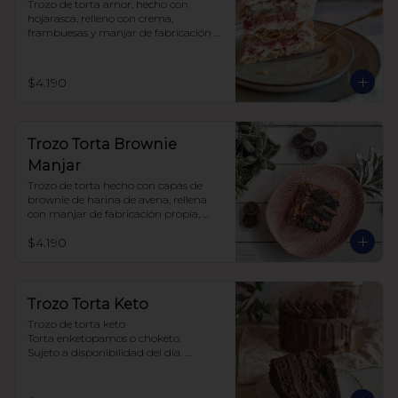
Trozo de torta amor, hecho con 
hojarasca, relleno con crema, 
frambuesas y manjar de fabricación 
propia, sin azúcar, todo endulzado 
con alulosa.
$4.190
Trozo Torta Brownie
Manjar
Trozo de torta hecho con capas de 
brownie de harina de avena, rellena 
con manjar de fabricación propia, 
todo endulzado con alulosa.
$4.190
Trozo Torta Keto
Trozo de torta keto 

Torta enketopamos o choketo.

Sujeto a disponibilidad del día. 

Baja en carbohidratos y sin azúcar