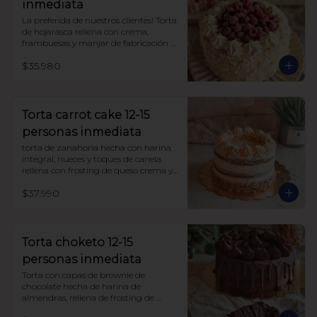
inmediata
La preferida de nuestros clientes! Torta 
de hojarasca rellena con crema, 
frambuesas y manjar de fabricación 
propia, sin azúcar, todo endulzado 
$35.980
con alulosa. 

Ojo!! esta torta se entrega congelada.

para descongelarla, déjala a 
temperatura ambiente aprox 3 horas 
Torta carrot cake 12-15
antes de comer. si el lugar es muy frío 
personas inmediata
puedes dejarla mas tiempo.
torta de zanahoria hecha con harina 
integral, nueces y toques de canela. 
rellena con frosting de queso crema y 
manjar sin azúcar, endulzada con 
$37.990
alulosa.
Torta choketo 12-15
personas inmediata
Torta con capas de brownie de 
chocolate hecha de harina de 
almendras, rellena de frosting de 
chocolate. Endulzada con alulosa.